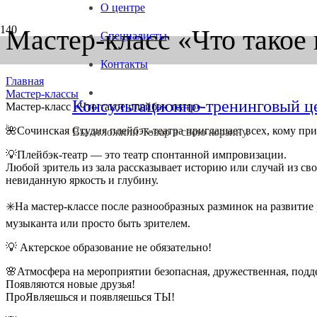
О центре
Мастер-класс «Что такое 
Специалисты
Контакты
Главная
Мастер-классы
Консультационно-тренинговый 
Мастер-класс «Что такое плейбэк театр»
🌺Сочинская Студия плейбэк-театра приглашает всех, кому приш
Вы отложили
Товар
в свою корзину.
💡Плейбэк-театр — это театр спонтанной импровизации.
Любой зритель из зала рассказывает историю или случай из сво
невиданную яркость и глубину.
✳️На мастер-классе после разнообразных разминок на развитие 
музыканта или просто быть зрителем.
💡 Актерское образование не обязательно!
🌸Атмосфера на мероприятии безопасная, дружественная, под
Появляются новые друзья!
ПроЯвляешься и появляешься ТЫ!