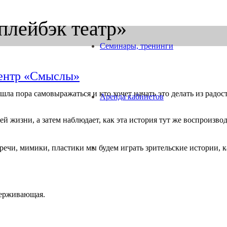
плейбэк театр»
Семинары, тренинги
центр «Смыслы»
ла пора самовыражаться и кто хочет начать это делать из радости
Аренда кабинетов
ей жизни, а затем наблюдает, как эта история тут же воспроизво
речи, мимики, пластики мы будем играть зрительские истории, к
держивающая.